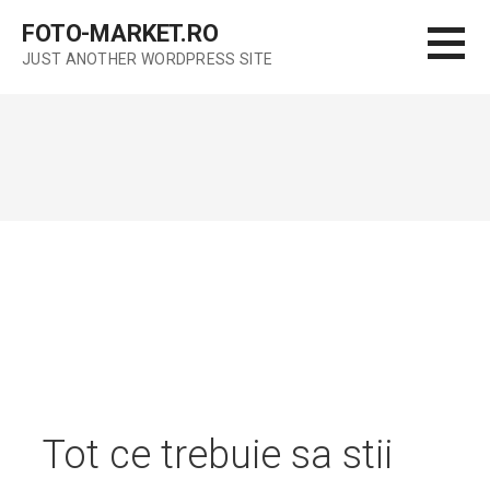
S
FOTO-MARKET.RO
k
JUST ANOTHER WORDPRESS SITE
i
p
t
o
c
o
n
t
e
n
t
Tot ce trebuie sa stii