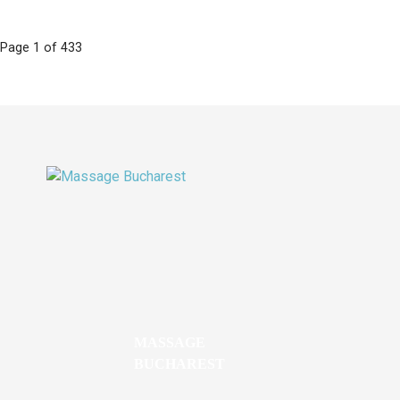
Page 1 of 433
P
o
s
t
n
a
MASSAGE
v
BUCHAREST